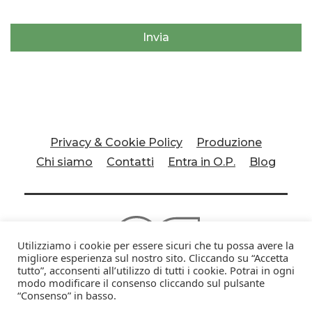
Invia
Privacy & Cookie Policy
Produzione
Chi siamo
Contatti
Entra in O.P.
Blog
Utilizziamo i cookie per essere sicuri che tu possa avere la
migliore esperienza sul nostro sito. Cliccando su “Accetta
tutto”, acconsenti all’utilizzo di tutti i cookie. Potrai in ogni
modo modificare il consenso cliccando sul pulsante
O.P. Palmieri Soc. Agric. Coop. a.r.l.
© 2026 -
“Consenso” in basso.
P.IVA 08302230720 | Realizzato da
GooNext -